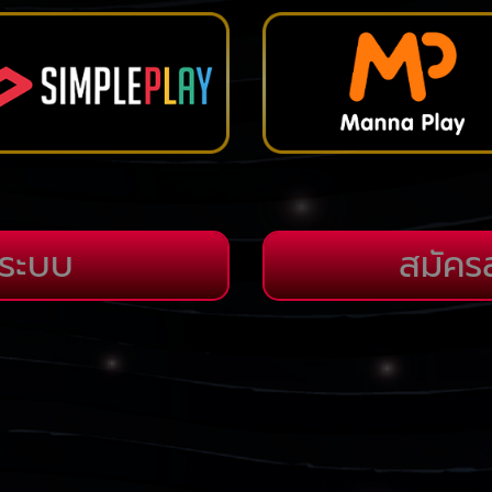
ู่ระบบ
สมัคร