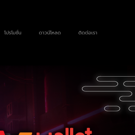
โปรโมชั่น
ดาวน์โหลด
ติดต่อเรา